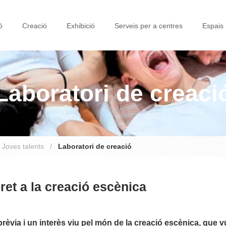
ó
Creació
Exhibició
Serveis per a centres
Espais
Laboratori de creaci
Joves talents
/
Laboratori de creació
pret a la creació escènica
èvia i un interès viu pel món de la creació escènica, que v