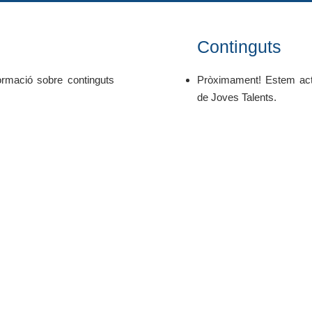
Continguts
ormació sobre continguts
Pròximament! Estem actu
de Joves Talents.