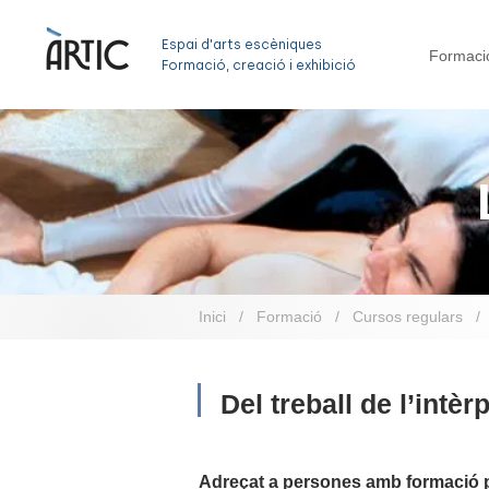
Espai d'arts escèniques
Formaci
Formació, creació i exhibició
Inici
/
Formació
/
Cursos regulars
/
Del treball de l’intèr
Adreçat a persones amb formació pr