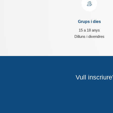
Grups i dies
15 a 18 anys
Dilluns i divendres
Vull inscriur