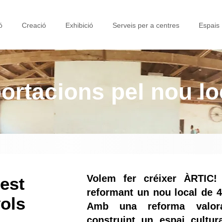
ó
Creació
Exhibició
Serveis per a centres
Espais
ortacions pel nou lo
Volem fer créixer ÀRTIC!
est
reformant un nou local de 4
vols
Amb una reforma valor
construint un espai cultu