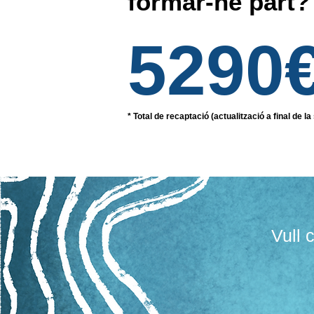
formar-ne part?
5290
* Total de recaptació (actualització a final de l
Vull 