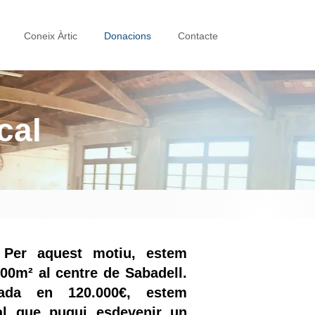
Coneix Àrtic
Donacions
Contacte
cal
 Per aquest motiu, estem
00m² al centre de Sabadell.
ada en 120.000€, estem
ral que pugui esdevenir un