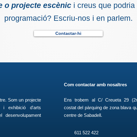
 o projecte escènic
i creus que podria 
programació? Escriu-nos i en parlem.
Contactar-hi
Com contactar amb nosaltres
tre. Som un projecte
Ens trobem al C/ Creueta 29 (2n
i exhibició d'arts
costat del pàrquing de zona blava qu
el desenvolupament
centre de Sabadell.
.
611 522 422