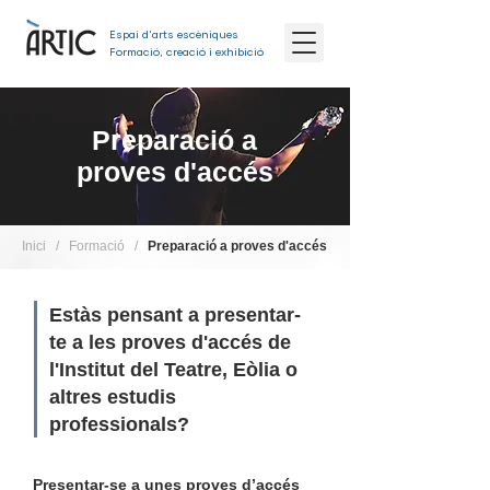
Espai d'arts escèniques
Formació, creació i exhibició
Preparació a
proves d'accés
Inici
/
Formació
/
Preparació a proves d'accés
Estàs pensant a presentar-
te a les proves d'accés de
l'Institut del Teatre, Eòlia o
altres estudis
professionals?
Presentar-se a unes proves d’accés