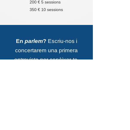
200 € 5 sessions
350 € 10 sessions
En
parlem
?
Escriu-nos i
concertarem una primera
entrevista per conèixer-te.
Contactar-hi