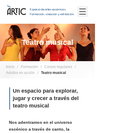
Espacio de artes escénicas
Formación, creación y exhibición
Teatro musical
Inicio
/
Formación
/
Cursos regulares
/
Adultos en acción
/
Teatro musical
Un espacio para explorar,
jugar y crecer a través del
teatro musical
Nos adentramos en el universo
escénico a través de canto, la