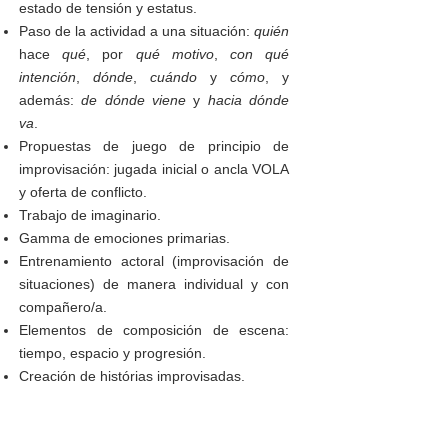
estado de tensión y estatus.
Paso de la actividad a una situación:
quién
hace
qué
, por
qué motivo
,
con qué
intención
,
dónde
,
cuándo
y
cómo
, y
además:
de dónde viene
y
hacia dónde
va
.
Propuestas de juego de principio de
improvisación: jugada inicial o ancla VOLA
y oferta de conflicto.
Trabajo de imaginario.
Gamma de emociones primarias.
Entrenamiento actoral (improvisación de
situaciones) de manera individual y con
compañero/a.
Elementos de composición de escena:
tiempo, espacio y progresión.
Creación de histórias improvisadas.
Creación de personajes a partir de
premisas dadas, integrando voz y
movimiento.